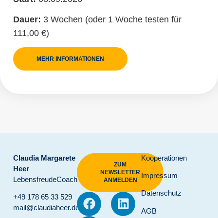
Dauer:
3 Wochen (oder 1 Woche testen für
111,00 €)
MEHR INFORMATIONEN
Claudia Margarete
Kooperationen
ZUM
Heer
NEWSLETTER
Impressum
LebensfreudeCoach
ANMELDEN
Datenschutz
+49 178 65 33 529
mail@claudiaheer.de
AGB