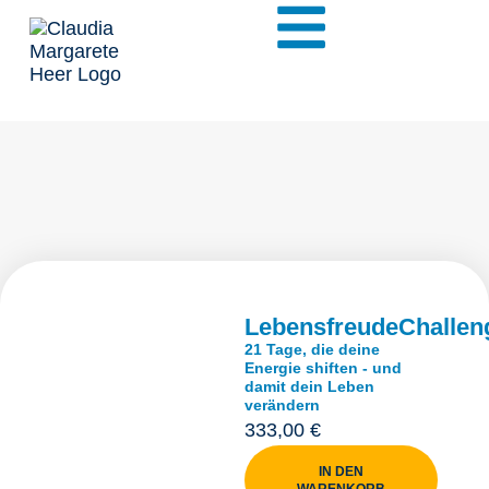
LebensfreudeChallen
21 Tage, die deine
Energie shiften - und
damit dein Leben
verändern
333,00
€
IN DEN